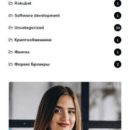
Rokubet
1
Software development
1
Uncategorized
30
Криптообменники
1
Финтех
1
Форекс Брокеры
2