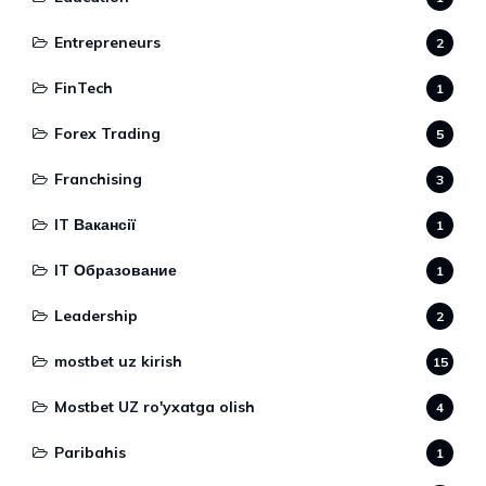
Entrepreneurs
2
FinTech
1
Forex Trading
5
Franchising
3
IT Вакансії
1
IT Образование
1
Leadership
2
mostbet uz kirish
15
Mostbet UZ ro'yxatga olish
4
Paribahis
1