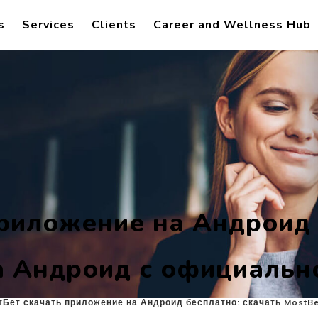
s
Services
Clients
Career and Wellness Hub
риложение на Андроид 
а Андроид с официальн
тБет скачать приложение на Андроид бесплатно: скачать MostBe