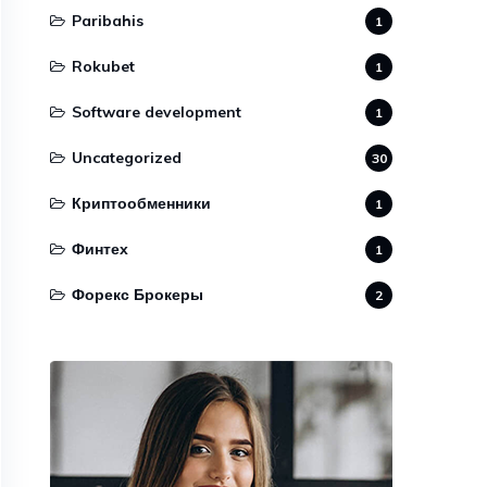
Paribahis
1
Rokubet
1
Software development
1
Uncategorized
30
Криптообменники
1
Финтех
1
Форекс Брокеры
2