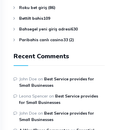
Roku bet giriş (86)
Bettilt bahis109
Bahsegel yeni giriş adresi630
Paribahis canlı casino33 (2)
Recent Comments
John Doe
on
Best Service provides for
Small Businesses
Leona Spencer
on
Best Service provides
for Small Businesses
John Doe
on
Best Service provides for
Small Businesses