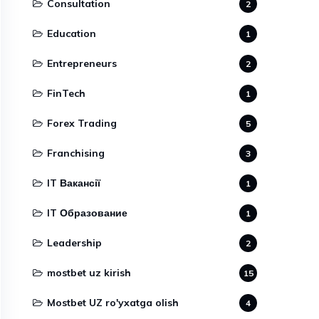
Consultation
2
Education
1
Entrepreneurs
2
FinTech
1
Forex Trading
5
Franchising
3
IT Вакансії
1
IT Образование
1
Leadership
2
mostbet uz kirish
15
Mostbet UZ ro'yxatga olish
4