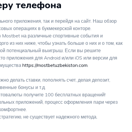
еру телефона
ьного приложения, так и перейдя на сайт. Наш обзор
овых операциях в букмекерской конторе.
 в Mostbet на различные спортивные события и
го из них ниже, чтобы узнать больше о них и о том, как
свой потенциальный выигрыш. Если вы решите
то приложения для Android и/или iOS или версии для
еимущества
https://mostbetuzbekiston.com
.
но делать ставки, пополнять счет, делая депозит,
венные бонусы и т.д.
птовалюты получите 100 бесплатных вращений!
льных приложений, процесс оформления пари через
комфортнее.
стратегию, не существует надежного метода,