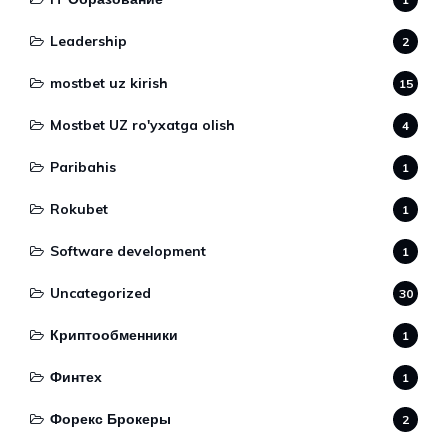
Leadership
2
mostbet uz kirish
15
Mostbet UZ ro'yxatga olish
4
Paribahis
1
Rokubet
1
Software development
1
Uncategorized
30
Криптообменники
1
Финтех
1
Форекс Брокеры
2