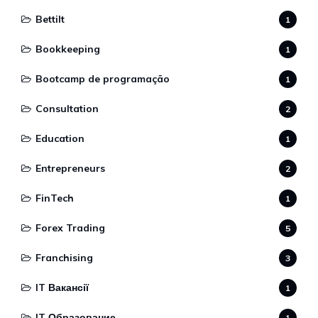
Bettilt
1
Bookkeeping
1
Bootcamp de programação
1
Consultation
2
Education
1
Entrepreneurs
2
FinTech
1
Forex Trading
5
Franchising
3
IT Вакансії
1
IT Образование
1